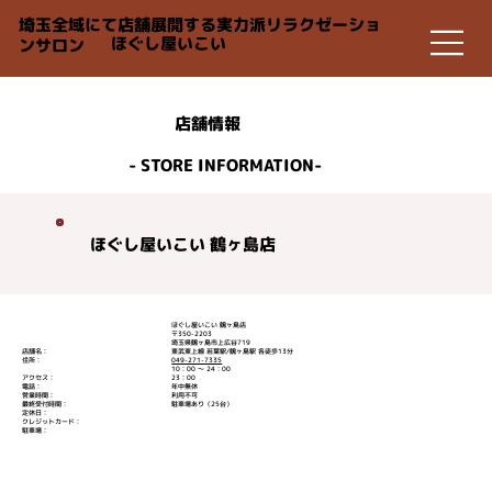
埼玉全域にて店舗展開する実力派リラクゼーショ
ほぐし屋いこい
ンサロン
店舗情報
- STORE INFORMATION-
ほぐし屋いこい 鶴ヶ島店
ほぐし屋いこい 鶴ヶ島店
〒350-2203
埼玉県鶴ヶ島市上広谷719
店舗名：
東武東上線 若葉駅/鶴ヶ島駅 各徒歩13分
住所：
049-271-7335
10：00 ～ 24：00
​アクセス：
23：00
電話：
年中無休
営業時間：
利用不可
最終受付時間：
駐車場あり（25台）
定休日：
クレジットカード：
駐車場：