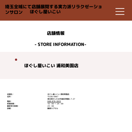
埼玉全域にて店舗展開する実力派リラクゼーショ
ほぐし屋いこい
ンサロン
店舗情報
- STORE INFORMATION-
ほぐし屋いこい 浦和美園店
店舗名：
ほぐし屋いこい 浦和美園店
住所：
〒336-0967
埼玉県さいたま市緑区美園6-7-27
電話：
048-878-2825
営業時間：
10：00 ～ 24：00
最終受付時間：
23：00
設備：
酸素カプセル