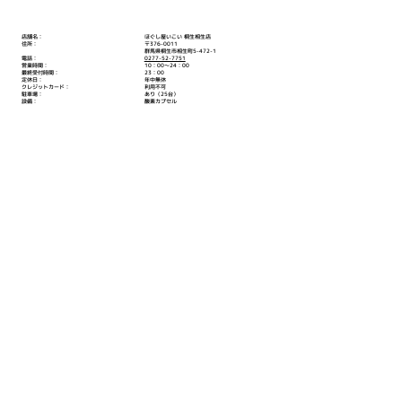
店舗名：
ほぐし屋いこい 桐生相生店
住所：
〒376-0011
群馬県桐生市相生町5-472-1
電話：
0277-52-7751
営業時間：
10：00～24：00
最終受付時間：
23：00
定休日：
年中無休
クレジットカード：
利用不可
駐車場：
あり（25台）
設備：
酸素カプセル