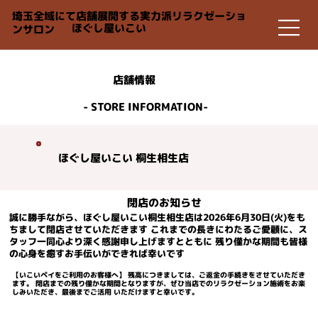
埼玉全域にて店舗展開する実力派リラクゼーショ
ほぐし屋いこい
ンサロン
店舗情報
- STORE INFORMATION-
ほぐし屋いこい 桐生相生店
閉店のお知らせ
誠に勝手ながら、ほぐし屋いこい桐生相生店は2026年6月30日(火)をも
ちまして閉店させていただきます これまでの長きにわたるご愛顧に、ス
タッフ一同心より深く感謝申し上げますとともに 残り僅かな期間も皆様
の心身を癒すお手伝いができれば幸いです
【いこいペイをご利用のお客様へ】 残高につきましては、ご返金の手続きをさせていただき
ます。 閉店までの残り僅かな期間となりますが、ぜひ当店でのリラクゼーション施術をお楽
しみいただき、最後までご活用 いただけますと幸いです。