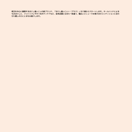
埼玉を中心に展開するほぐし屋いこいの新ブランド、「ほぐし屋いこい＋（プラス）」が八潮からスタートします。オールハンドによる
もみほぐしと、フットリフレやタイ式ボディケアなど、従来店舗とはまた一味違う、幅広いメニューでお客さまのコンディションに合わ
せた癒しのひとときをお届けします。